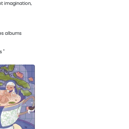
nt imagination,
des albums
s "