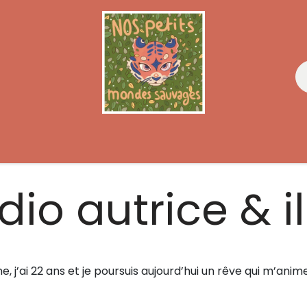
on du livre illustré
Ateliers et Concours
dio autrice & il
e, j’ai 22 ans et je poursuis aujourd’hui un rêve qui m’anim