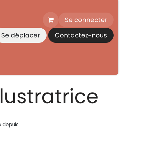
Se connecter
Se déplacer
Contactez-nous
Réseaux Sociaux
Galerie
lustratrice
e depuis