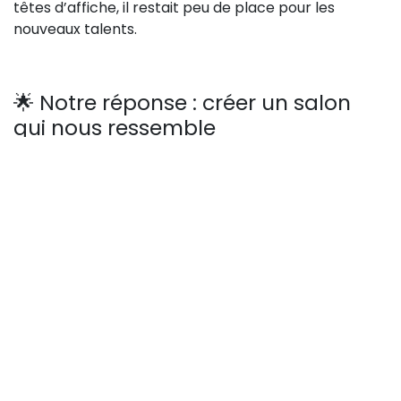
têtes d’affiche, il restait peu de place pour les
nouveaux talents.
🌟 Notre réponse : créer un salon
qui nous ressemble
De ce constat est née une évidence :
créer notre
propre salon
, un espace qui met en avant les jeunes
talents – auteurs, illustrateurs, créateurs, éditeurs –
afin de donner de la visibilité à des œuvres uniques et
authentiques.
Car le talent ne se mesure pas à la notoriété.
Nous voulons offrir :
des opportunités de rencontres et d’échanges
réels avec des professionnels,
un lieu où les projets peuvent naître, s’affirmer et